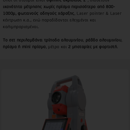
Όλοι οι σταθμοί είναι
υψηλής ακρίβειας 2”
, διαθέτουν
ικανότητα μέτρησης χωρίς πρίσμα περισσότερο από 800-
1000μ,
φωτεινούς οδηγούς χάραξης
, Laser pointer & Laser
κέντρωση κ.α., ενώ παραδίδονται ελεγμένοι και
καλιμπραρισμένοι.
Το σετ περιλαμβάνει τρίποδα αλουμινίου
,
ράβδο αλουμινίου
,
πρίσμα ή mini πρίσμα
, μέτρο και
2 μπαταρίες με φορτιστή
.