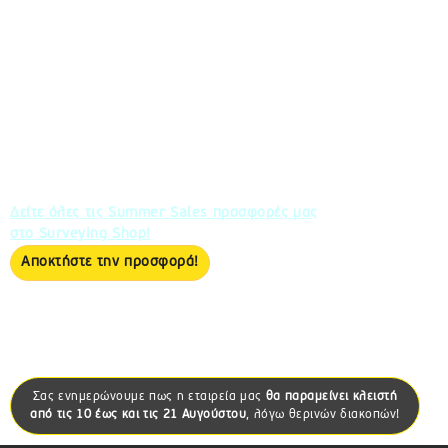
SUMMER
SALES
Αποκτήστε το SkylandX MetaCam Lite
στην μοναδική τιμή των 2.550€ + ΦΠΑ!
Η προσφορά ισχύει από 1 έως 31 Αυγούστου και για
περιορισμένο αριθμό τεμαχίων.
Δείτε όλες τις Summer Sales προσφορές μας
στο Surveying Shop!
Αποκτήστε την προσφορά!
Σας ενημερώνουμε πως
η εταιρεία μας
θα παραμείνει κλειστή
από τις
10 έως και τις 21 Αυγούστου
, λόγω θερινών διακοπών!