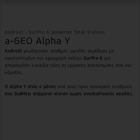
Android - SurPro 6 powered Total Station
a-GEO Alpha Y
Android
γεωδαιτικός σταθμός υψηλής ακρίβειας με
εγκατεστημένη την εφαρμογή πεδίου
SurPro
6
για
απαράμιλλη ευελιξία τόσο σε εργασίες αποτύπωσης όσο και
χάραξης.
Ο Alpha Y είναι ο μόνος
από τους προς ενοικίαση σταθμούς
που διαθέτει ατέρμονη κίνηση χωρίς ανασταλτικούς κοχλίες.