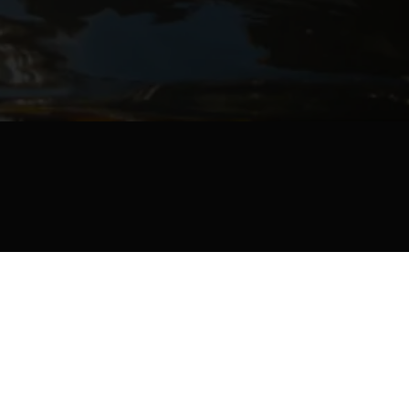
Alpha ARK
Το Alpha ARK είναι κατασκευασμένο
από σύνθετα υλικά Kevlar &