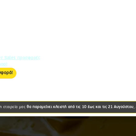
ER SALES
kylandX MetaCam Lite
τιμή των 2.550€ + ΦΠΑ!
1 έως 31 Αυγούστου
ιθμό τεμαχίων.
er Sales προσφορές
hop!
σφορά!
η εταιρεία μας
θα παραμείνει κλειστή από τις
10 έως και τις 21 Αυγούστου
,