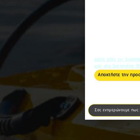
SUMM
Αποκτήστε το S
στην μοναδική 
Η προσφορά ισχύει από 
και για περιορισμένο αρ
Δείτε όλες τις Summ
μας στο Surveying S
Αποκτήστε την προ
Σας ενημερώνουμε πως