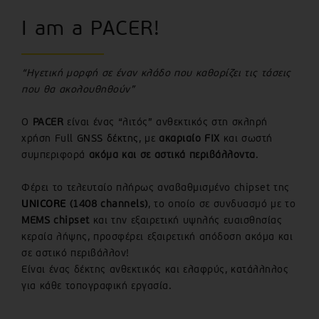
I am a PACER!
“Ηγετική μορφή σε έναν κλάδο που καθορίζει τις τάσεις
που θα ακολουθηθούν”
Ο
PACER
είναι ένας “λιτός” ανθεκτικός στη σκληρή
χρήση Full
GNSS δέκτης
, με
ακαριαίο FIX
και σωστή
συμπεριφορά
ακόμα και σε αστικά περιβάλλοντα
.
Φέρει το τελευταίο πλήρως αναβαθμισμένο chipset της
UNICORE
(1408 channels)
, το οποίο σε συνδυασμό με το
MEMS chipset
και την εξαιρετική υψηλής ευαισθησίας
κεραία λήψης, προσφέρει εξαιρετική απόδοση ακόμα και
σε αστικό περιβάλλον!
Είναι ένας δέκτης ανθεκτικός και ελαφρύς, κατάλληλος
για κάθε τοπογραφική εργασία.