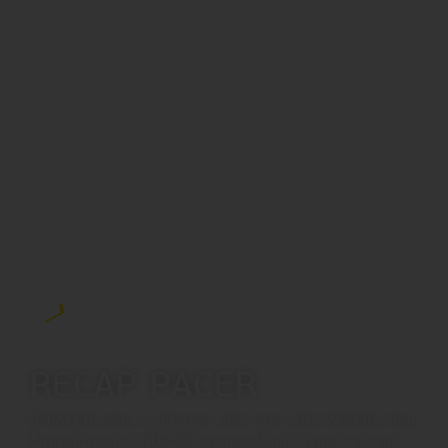
RECAP PACER
Ο PACER είναι ο πρώτος από τους δύο PACERS που
δημιούργησε η RECAP, με μοναδικό σκοπό να σας