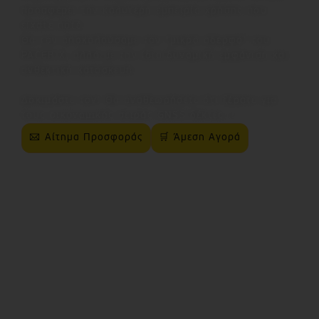
προσφέρει την καλύτερη εμπειρία χρήσης που
είχατε ποτέ.
Θα τον αποκαλούσαμε τον "μικρό αδερφό" του
PACER X, αλλά με την ίδια δυναμική εμφάνιση και
ανθεκτική κατασκευή.
Δοκιμάστε τον! Θα αναθεωρήσετε ότι ξέρατε για
τους οικονομικής σειράς GNSS δέκτες..!
✉ Αίτημα Προσφοράς
🛒 Άμεση Αγορά