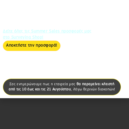
Αποκτήστε το SkylandX MetaCam Lite
στην μοναδική τιμή των 2.550€ + ΦΠΑ!
Η προσφορά ισχύει από 1 έως 31 Αυγούστου και για
περιορισμένο αριθμό τεμαχίων.
Δείτε όλες τις Summer Sales προσφορές μας
στο Surveying Shop!
Αποκτήστε την προσφορά!
Σας ενημερώνουμε πως
η εταιρεία μας
θα παραμείνει κλειστή
από τις
10 έως και τις 21 Αυγούστου
, λόγω θερινών διακοπών!