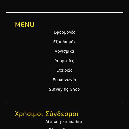
t
s
a
MENU
p
p
Εφαρμογές
Εξοπλισμός
Λογισμικά
Υπηρεσίες
Εταιρεία
Επικοινωνία
Surveying Shop
Χρήσιμοι Σύνδεσμοι
Αίτηση μεταπωλητή