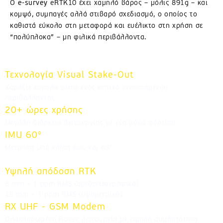
Ο
e-survey
eRTK10 έχει χαμηλό βάρος – μόλις 891g – και
κομψό, συμπαγές αλλά στιβαρό σχεδιασμό, ο οποίος το
καθιστά εύκολο στη μεταφορά και ευέλικτο στη χρήση σε
“πολύπλοκα” – μη φιλικά περιβάλλοντα.
Τεχνολογία Visual Stake-Out
Χαράξτε εύκολα μέσω ενός οπτικά ενοποιημένου
περιβάλλοντος
20+ ώρες χρήσης
Μεγάλη διάρκεια λειτουργίας με μία μόνο φόρτιση
IMU 60°
Μέτρηση υπό κλίση έως και 60°
Υψηλή απόδοση RTK
8 mm + 1 ppm RMS (οριζοντιογραφικά)
15 mm + 1 ppm RMS (υψομετρικά)
RX UHF - GSM Modem
Ολοκληρωμένη Rover λειτουργία με υψηλή συμβατότητα