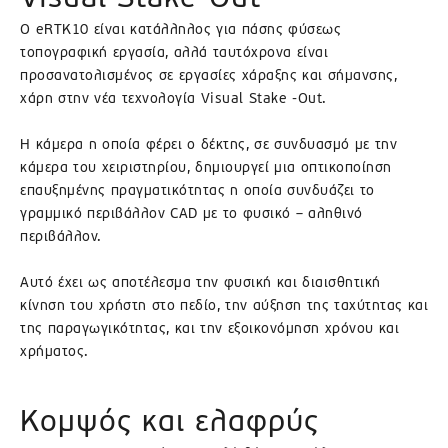
παραμείνει
Ο eRTK10 είναι κατάλληλος για πάσης φύσεως
κλειστή
τοπογραφική εργασία, αλλά ταυτόχρονα είναι
από
τις
προσανατολισμένος σε εργασίες χάραξης και σήμανσης,
10
χάρη στην νέα τεχνολογία Visual Stake -Out.
έως
και
Η κάμερα η οποία φέρει ο δέκτης, σε συνδυασμό με την
τις
κάμερα του χειριστηρίου, δημιουργεί μια οπτικοποίηση
21
επαυξημένης πραγματικότητας η οποία συνδυάζει το
Αυγούστου
,
γραμμικό περιβάλλον CAD με το φυσικό – αληθινό
λόγω
περιβάλλον.
θερινών
διακοπών!
Αυτό έχει ως αποτέλεσμα την φυσική και διαισθητική
κίνηση του χρήστη στο πεδίο, την αύξηση της ταχύτητας και
της παραγωγικότητας, και την εξοικονόμηση χρόνου και
χρήματος.
Κομψός και ελαφρύς