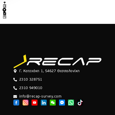
Γ. Κατεχάκη 1, 54627 Θεσσαλονίκη
2310 328751
2310 949010
info@recap-survey.com
W
h
a