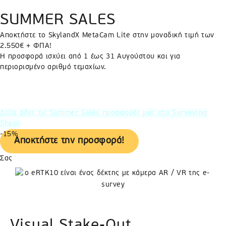
Skip
SUMMER SALES
to
content
Αποκτήστε το SkylandX MetaCam Lite στην μοναδική τιμή των
2.550€ + ΦΠΑ!
Η προσφορά ισχύει από 1 έως 31 Αυγούστου και για
e-Survey eRTK10
περιορισμένο αριθμό τεμαχίων.
Ένας πλήρης
GNSS RTK δέκτης
με μεγάλη ικανότητα
λήψης σήματος, και δυνατότητες Visual Stake-Out
(οπτικής χάραξης).
Είναι κυκλοφορίας 2023, και διαθέτει Camera, RX UHF
Δείτε όλες τις Summer Sales προσφορές μας στο Surveying
(μόνο για λήψη), IMU και ενσωματωμένο GSM Module.
Shop!
-15%
✉ Αίτημα Προσφοράς
Αποκτήστε την προσφορά!
Σας
ενημερώνουμε
πως
η
εταιρεία
μας
Visual Stake-Out
θα